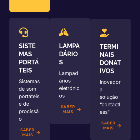
SISTE
LAMPA
TERMI
MAS
DÁRIO
NAIS
PORTÁ
S
DONAT
TEIS
IVOS
Lampad
ários
Sistemas
Inovador
eletrónic
de som
a
os
portáteis
solução
e de
“contactl
SABER
procissã
ess”
MAIS
o
SABER
MAIS
SABER
MAIS