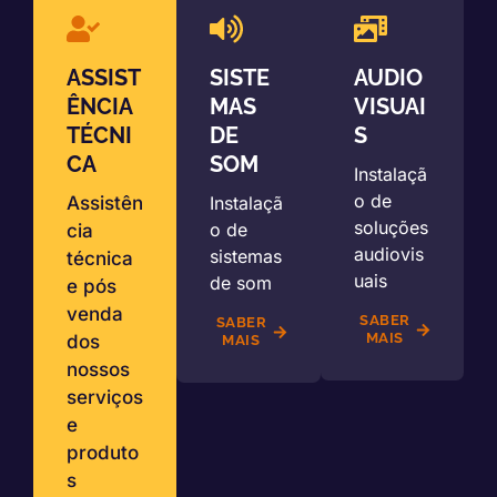
ASSIST
SISTE
AUDIO
ÊNCIA
MAS
VISUAI
TÉCNI
DE
S
CA
SOM
Instalaçã
o de
Assistên
Instalaçã
soluções
o de
cia
audiovis
sistemas
técnica
uais
de som
e pós
venda
SABER
SABER
MAIS
dos
MAIS
nossos
serviços
e
produto
s